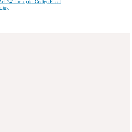
rt. 241 inc. e) del Código Fiscal
Jujuy