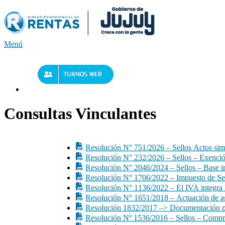
Saltar
al
contenido
Menú
Consultas Vinculantes
Resolución N° 751/2026 – Sellos Actos simu
Resolución N° 232/2026 – Sellos – Exenci
Resolución N° 2046/2024 – Sellos – Base i
Resolución N° 1706/2022 – Impuesto de Sel
Resolución N° 1136/2022 – El IVA integra l
Resolución N° 1651/2018 – Actuación de age
Resolución 1832/2017 –> Documentación para
Resolución Nº 1536/2016 – Sellos – Compra d