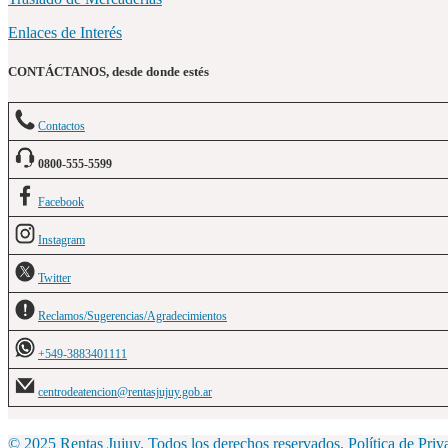
Enlaces de Interés
CONTÁCTANOS, desde donde estés
Contactos
0800-555-5599
Facebook
Instagram
Twitter
Reclamos/Sugerencias/Agradecimientos
+549-3883401111
centrodeatencion@rentasjujuy.gob.ar
© 2025 Rentas Jujuy. Todos los derechos reservados.
Política de Priv