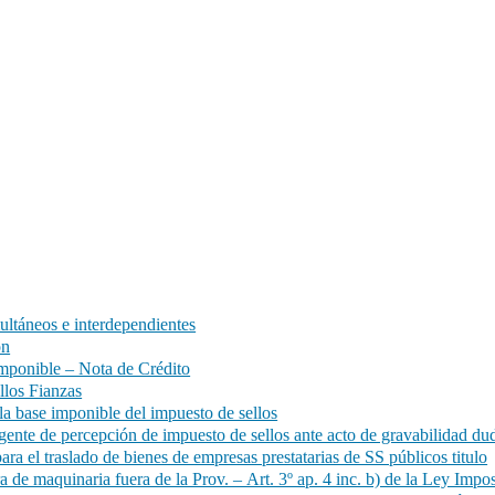
ltáneos e interdependientes
ón
mponible – Nota de Crédito
los Fianzas
a base imponible del impuesto de sellos
nte de percepción de impuesto de sellos ante acto de gravabilidad du
 el traslado de bienes de empresas prestatarias de SS públicos titulo
e maquinaria fuera de la Prov. – Art. 3º ap. 4 inc. b) de la Ley Imposi