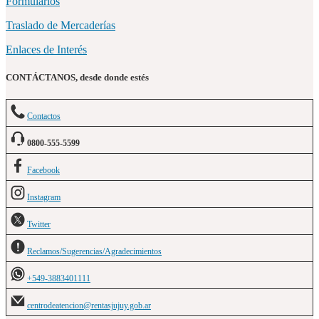
Formularios
Traslado de Mercaderías
Enlaces de Interés
CONTÁCTANOS, desde donde estés
Contactos
0800-555-5599
Facebook
Instagram
Twitter
Reclamos/Sugerencias/Agradecimientos
+549-3883401111
centrodeatencion@rentasjujuy.gob.ar