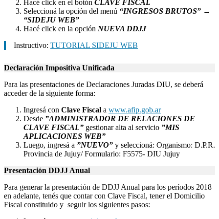
Hacé click en el botón
CLAVE FISCAL
Seleccioná la opción del menú
“INGRESOS BRUTOS”
→
“SIDEJU WEB”
Hacé click en la opción
NUEVA DDJJ
Instructivo:
TUTORIAL SIDEJU WEB
Declaración Impositiva Unificada
Para las presentaciones de Declaraciones Juradas DIU, se deberá
acceder de la siguiente forma:
Ingresá con
Clave Fiscal
a
www.afip.gob.ar
Desde
”ADMINISTRADOR DE RELACIONES DE
CLAVE FISCAL”
gestionar alta al servicio
”MIS
APLICACIONES WEB”
Luego, ingresá a
”NUEVO”
y seleccioná: Organismo: D.P.R.
Provincia de Jujuy/ Formulario: F5575- DIU Jujuy
Presentación DDJJ Anual
Para generar la presentación de DDJJ Anual para los períodos 2018
en adelante, tenés que contar con Clave Fiscal, tener el Domicilio
Fiscal constituido y seguir los siguientes pasos: