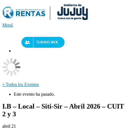
Saltar
al
contenido
Menú
« Todos los Eventos
Este evento ha pasado.
I.B – Local – Siti-Sir – Abril 2026 – CUIT
2 y 3
abril 21