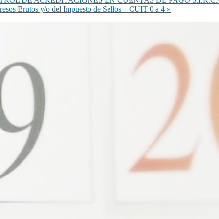
 DE ACREDITACIONES EN CUENTAS DE PAGO S.I.R.C.U.P.A.
gresos Brutos y/o del Impuesto de Sellos – CUIT 0 a 4
»