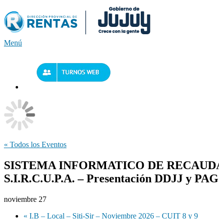
Saltar
al
contenido
Menú
« Todos los Eventos
SISTEMA INFORMATICO DE RECAUDA
S.I.R.C.U.P.A. – Presentación DDJJ y PA
noviembre 27
«
I.B – Local – Siti-Sir – Noviembre 2026 – CUIT 8 y 9