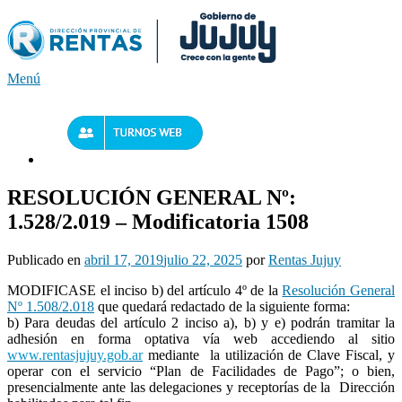
Saltar
al
contenido
Menú
RESOLUCIÓN GENERAL Nº:
1.528/2.019 – Modificatoria 1508
Publicado en
abril 17, 2019
julio 22, 2025
por
Rentas Jujuy
MODIFICASE el inciso b) del artículo 4º de la
Resolución General
Nº 1.508/2.018
que quedará redactado de la siguiente forma:
b) Para deudas del artículo 2 inciso a), b) y e) podrán tramitar la
adhesión en forma optativa vía web accediendo al sitio
www.rentasjujuy.gob.ar
mediante la utilización de Clave Fiscal, y
operar con el servicio “Plan de Facilidades de Pago”; o bien,
presencialmente ante las delegaciones y receptorías de la Dirección