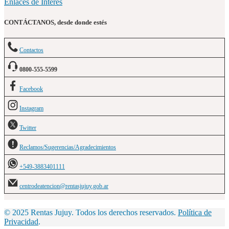
Enlaces de Interés
CONTÁCTANOS, desde donde estés
Contactos
0800-555-5599
Facebook
Instagram
Twitter
Reclamos/Sugerencias/Agradecimientos
+549-3883401111
centrodeatencion@rentasjujuy.gob.ar
© 2025 Rentas Jujuy. Todos los derechos reservados.
Política de
Privacidad
.