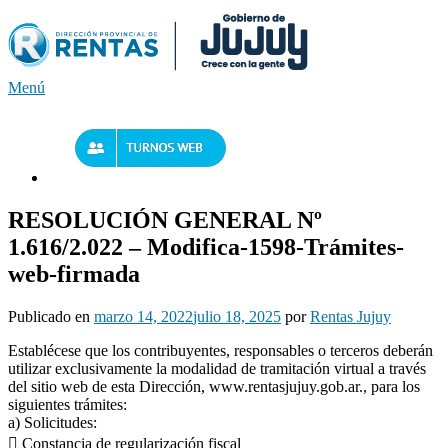
Saltar
al
contenido
Menú
RESOLUCIÓN GENERAL Nº
1.616/2.022 – Modifica-1598-Trámites-
web-firmada
Publicado en
marzo 14, 2022
julio 18, 2025
por
Rentas Jujuy
Establécese que los contribuyentes, responsables o terceros deberán
utilizar exclusivamente la modalidad de tramitación virtual a través
del sitio web de esta Dirección, www.rentasjujuy.gob.ar., para los
siguientes trámites:
a) Solicitudes:
 Constancia de regularización fiscal