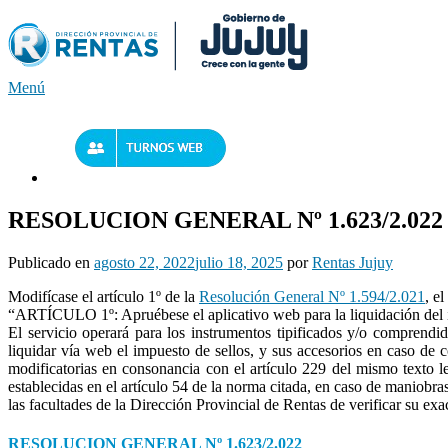
Saltar
al
contenido
Menú
RESOLUCION GENERAL Nº 1.623/2.022 – 
Publicado en
agosto 22, 2022
julio 18, 2025
por
Rentas Jujuy
Modifícase el artículo 1º de la
Resolución General Nº 1.594/2.021
, e
“ARTÍCULO 1º: Apruébese el aplicativo web para la liquidación del im
El servicio operará para los instrumentos tipificados y/o comprendi
liquidar vía web el impuesto de sellos, y sus accesorios en caso de 
modificatorias en consonancia con el artículo 229 del mismo texto le
establecidas en el artículo 54 de la norma citada, en caso de maniobras 
las facultades de la Dirección Provincial de Rentas de verificar su exac
RESOLUCION GENERAL Nº 1.623/2.022