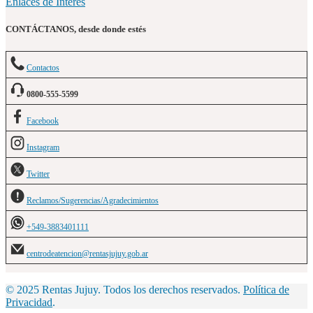
Enlaces de Interés
CONTÁCTANOS, desde donde estés
Contactos
0800-555-5599
Facebook
Instagram
Twitter
Reclamos/Sugerencias/Agradecimientos
+549-3883401111
centrodeatencion@rentasjujuy.gob.ar
© 2025 Rentas Jujuy. Todos los derechos reservados.
Política de
Privacidad
.