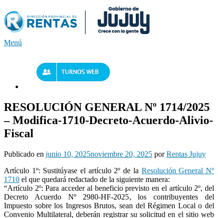
Saltar
al
contenido
Menú
RESOLUCIÓN GENERAL Nº 1714/2025
– Modifica-1710-Decreto-Acuerdo-Alivio-
Fiscal
Publicado en
junio 10, 2025
noviembre 20, 2025
por
Rentas Jujuy
Artículo 1º: Sustitúyase el artículo 2º de la
Resolución General Nº
1710
el que quedará redactado de la siguiente manera:
“Artículo 2º: Para acceder al beneficio previsto en el artículo 2º, del
Decreto Acuerdo Nº 2980-HF-2025, los contribuyentes del
Impuesto sobre los Ingresos Brutos, sean del Régimen Local o del
Convenio Multilateral, deberán registrar su solicitud en el sitio web