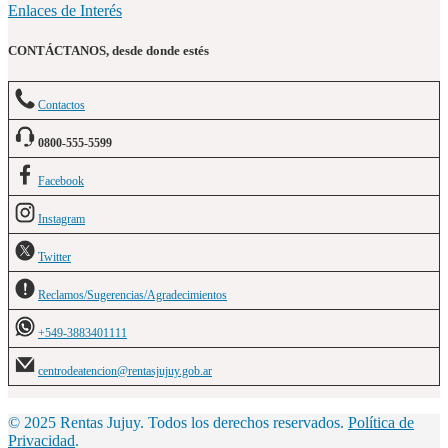
Enlaces de Interés
CONTÁCTANOS, desde donde estés
Contactos
0800-555-5599
Facebook
Instagram
Twitter
Reclamos/Sugerencias/Agradecimientos
+549-3883401111
centrodeatencion@rentasjujuy.gob.ar
© 2025 Rentas Jujuy. Todos los derechos reservados.
Política de
Privacidad
.