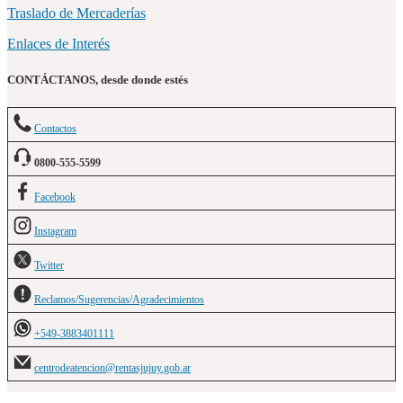
Traslado de Mercaderías
Enlaces de Interés
CONTÁCTANOS, desde donde estés
Contactos
0800-555-5599
Facebook
Instagram
Twitter
Reclamos/Sugerencias/Agradecimientos
+549-3883401111
centrodeatencion@rentasjujuy.gob.ar