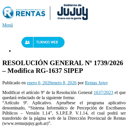
Saltar
al
contenido
Menú
RESOLUCIÓN GENERAL Nº 1739/2026
– Modifica RG-1637 SIPEP
Publicado en
enero 6, 2026
enero 8, 2026
por
Rentas Jujuy
Modificar el artículo 9º de la Resolución General
1637/2023
el que
quedará redactado de la siguiente forma:
“Artículo 9º. Aplicativo. Apruébese el programa aplicativo
denominado, “Sistema Informático de Percepción de Escribanos
Públicos – Versión 1.14”, S.I.P.E.P. V.1.14, el cual podrá ser
transferido de la página web de la Dirección Provincial de Rentas
(www.rentasjujuy.gob.ar)”.