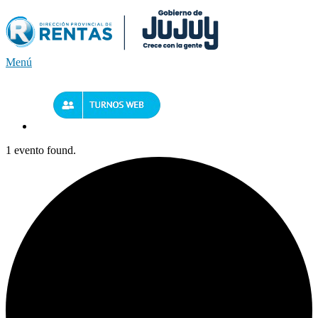
Saltar
al
contenido
Menú
1 evento found.