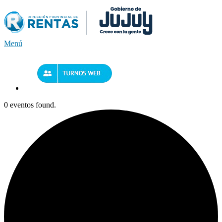
Saltar
al
contenido
Menú
0 eventos found.