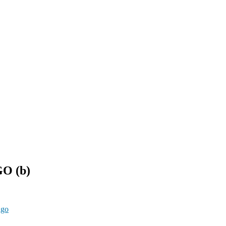
O (b)
ago