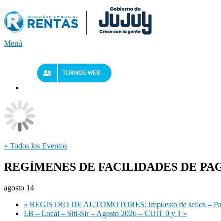
Saltar
al
contenido
Menú
« Todos los Eventos
REGÍMENES DE FACILIDADES DE PAG
agosto 14
«
REGISTRO DE AUTOMOTORES: Impuesto de sellos – P
I.B – Local – Siti-Sir – Agosto 2026 – CUIT 0 y 1
»