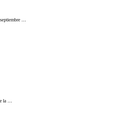
de septiembre …
de la …